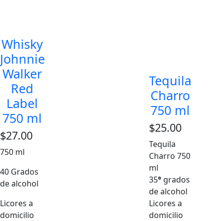
Whisky
Johnnie
Walker
Tequila
Red
Charro
Label
750 ml
750 ml
$
25.00
$
27.00
Tequila
750 ml
Charro 750
ml
40 Grados
35
°
grados
de alcohol
de alcohol
Licores a
Licores a
domicilio
domicilio