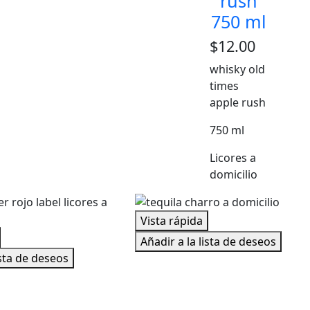
rush
750 ml
$
12.00
whisky old
times
apple rush
750 ml
Licores a
domicilio
Vista rápida
Añadir a la lista de deseos
ista de deseos