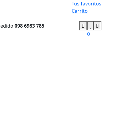
Tus favoritos
Carrito
pedido
098 6983 785
0