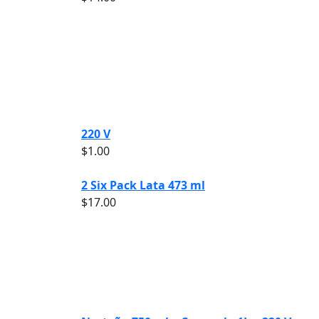
220 V
$
1.00
2 Six Pack Lata 473 ml
$
17.00