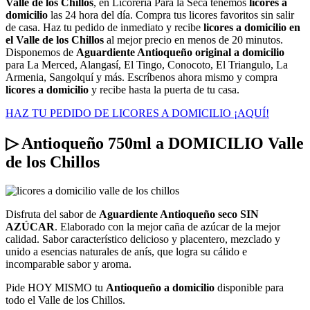
Valle de los Chillos
, en Licorería Para la Seca tenemos
licores a
domicilio
las 24 hora del día. Compra tus licores favoritos sin salir
de casa. Haz tu pedido de inmediato y recibe
licores a domicilio en
el Valle de los Chillos
al mejor precio en menos de 20 minutos.
Disponemos de
Aguardiente Antioqueño original a domicilio
para La Merced, Alangasí, El Tingo, Conocoto, El Triangulo, La
Armenia, Sangolquí y más. Escríbenos ahora mismo y compra
licores a domicilio
y recibe hasta la puerta de tu casa.
HAZ TU PEDIDO DE LICORES A DOMICILIO ¡AQUÍ!
▷ Antioqueño 750ml a DOMICILIO Valle
de los Chillos
Disfruta del sabor de
Aguardiente Antioqueño seco SIN
AZÚCAR
. Elaborado con la mejor caña de azúcar de la mejor
calidad. Sabor característico delicioso y placentero, mezclado y
unido a esencias naturales de anís, que logra su cálido e
incomparable sabor y aroma.
Pide HOY MISMO tu
Antioqueño a domicilio
disponible para
todo el Valle de los Chillos.