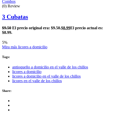
Combos
(0) Review
3 Cubatas
$
9.50
El precio original era: $9.50.
$
8.99
El precio actual es:
$8.99.
5%
Mira más licores a domicilio
Tags:
antioqueño a domicilio en el valle de los chillos
licores a domicilio
licores a domicilio en el valle de los chillos
licores en el valle de los chillos
Share: